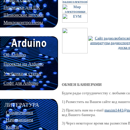
Примочки для ПК
Шпионские штучки
Микроконтроллеры
Об Arduino
Проекты на Arduino
Учебники и статьи
Софт для Arduino
ОБМЕН БАННЕРАМИ
Будем рады сотрудничеству с любыми са
1) Разместить на Вашем сайте код нашего
ЛИТЕРАТУРА
2) Прислать нам на e-mail
maxim1441@mai
Справочники
код Вашего баннера.
Начинающим
3) Через некоторое время мы разместим В
Книги