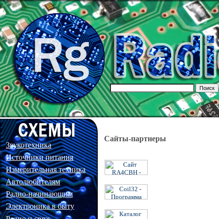
Сайты-партнеры
Звукотехника
Источники питания
Измерительная техника
Автолюбителям
Радио-начинающим
Электроника в быту
Радио и связь