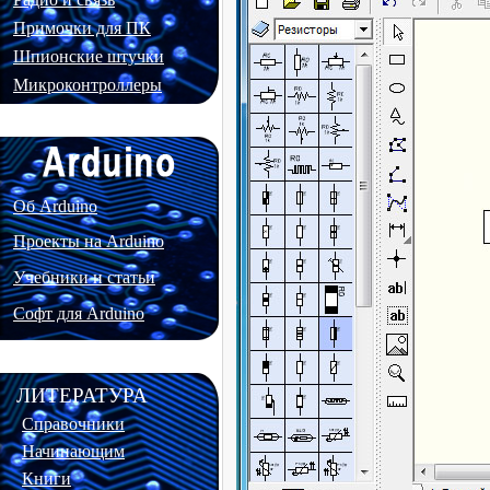
Примочки для ПК
Шпионские штучки
Микроконтроллеры
Об Arduino
Проекты на Arduino
Учебники и статьи
Софт для Arduino
ЛИТЕРАТУРА
Справочники
Начинающим
Книги