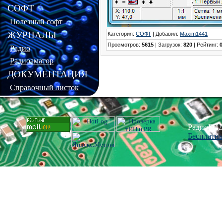
СОФТ
Полезный софт
ЖУРНАЛЫ
Категория
:
СОФТ
|
Добавил
:
Maxim1441
Просмотров
:
5615
|
Загрузок
:
820
|
Рейтинг
:
0
Радио
Радиоаматор
ДОКУМЕНТАЦИЯ
Справочный листок
РадиоГИД
Бесплатн