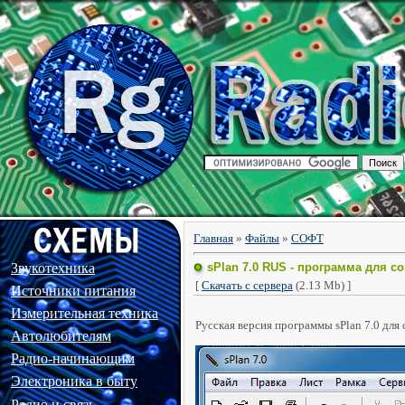
Главная
»
Файлы
»
СОФТ
Звукотехника
sPlan 7.0 RUS - программа для 
[
Скачать с сервера
(2.13 Mb) ]
Источники питания
Измерительная техника
Русская версия программы sPlan 7.0 для 
Автолюбителям
Радио-начинающим
Электроника в быту
Радио и связь