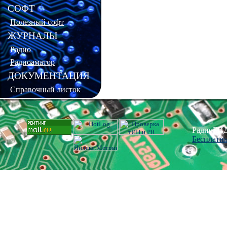
СОФТ
Полезный софт
ЖУРНАЛЫ
Радио
Радиоаматор
ДОКУМЕНТАЦИЯ
Справочный листок
РадиоГИД
Бесплатн