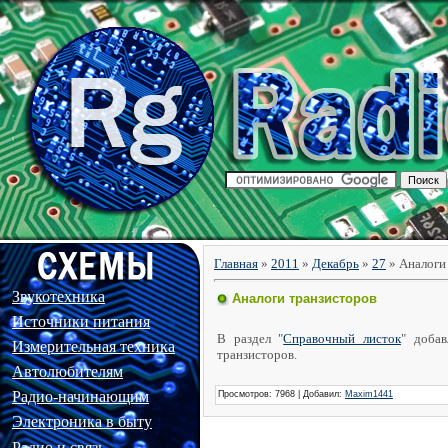
Главная
»
2011
»
Декабрь
»
27
» Аналоги
Звукотехника
Аналоги транзисторов
Источники питания
В раздел "
Справочный листок
" доба
Измерительная техника
транзисторов.
Автолюбителям
Радио-начинающим
Просмотров
: 7968 |
Добавил
:
Maxim1441
Электроника в быту
Радио и связь