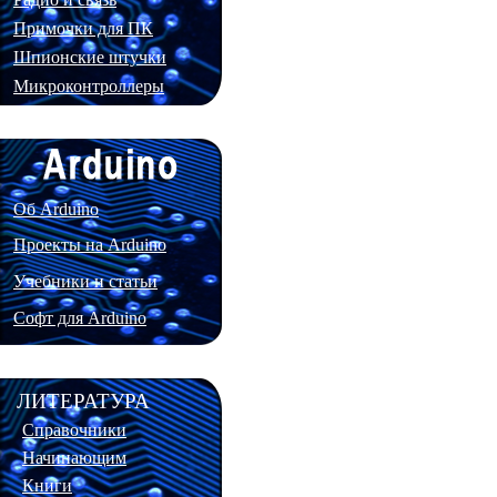
Примочки для ПК
Шпионские штучки
Микроконтроллеры
Об Arduino
Проекты на Arduino
Учебники и статьи
Софт для Arduino
ЛИТЕРАТУРА
Справочники
Начинающим
Книги